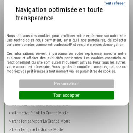
Tout refuser
> wine tour avec chauffeur privé Palavas les flots
> VTC boîte de nuit Palavas les flots
> transport sanitaire Palavas les flots
Politique de confidentialité
> transport VTC pour trajets scolaires Palavas les flots
Nous utilisons des cookies pour améliorer votre expérience sur notre site.
> chauffeur VTC pour évènement privé Palavas les flots
Ces technologies nous permettent, ainsi qu'à nos partenaires, de collecter
certaines données comme votre adresse IP et vos préférences de navigation.
> chauffeur vtc pour mise à disposition Palavas les flots
Ces informations servent à personnaliser votre expérience, mesurer notre
> réservation chauffeur 24h/7j La Grande Motte
audience et afficher des publicités pertinentes. Les cookies essentiels au
fonctionnement du site sont automatiquement activés. Pour tous les autres,
> chauffeur VTC La Grande Motte
votre accord est nécessaire. Vous gardez le contrôle : acceptez, refusez ou
> chauffeur longue distance La Grande Motte
modifiez vos préférences à tout moment via les paramètres de cookies.
> service de conciergerie La Grande Motte
Personnaliser
> chauffeur privé pour mariage La Grande Motte
Tout accepter
> alternative au taxi La Grande Motte
> alternative au Uber La Grande Motte
> alternative à Bolt La Grande Motte
> transfert aéroport La Grande Motte
> transfert gare La Grande Motte