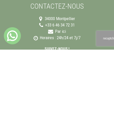
CONTACTEZ-NOUS
34000
Montpellier
+33 6 46 34 72 31
Par ici
Horaires : 24h/24 et 7j/7
recaptch
SUIVEZ-NOUS !