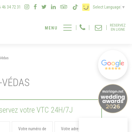
6 46 34 72 31
Select Language
▼
RÉSERVEZ
EN LIGNE
-Védas
E-VÉDAS
servez votre VTC 24H/7J