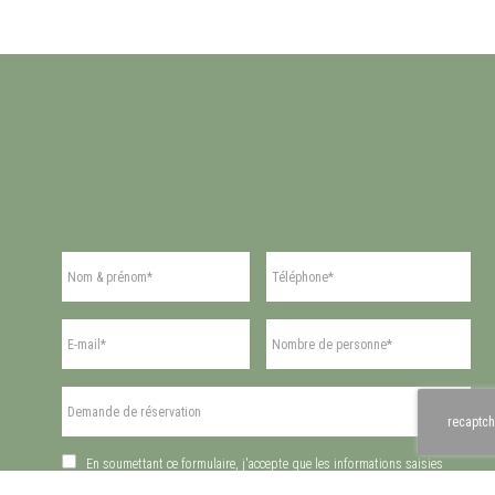
recaptch
En soumettant ce formulaire, j'accepte que les informations saisies
soient exploitées dans le cadre de la demande formulée et de la relation