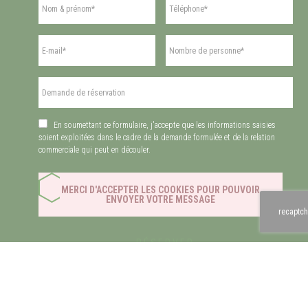
En soumettant ce formulaire, j'accepte que les informations saisies
soient exploitées dans le cadre de la demande formulée et de la relation
commerciale qui peut en découler.
MERCI D'ACCEPTER LES COOKIES POUR POUVOIR
ENVOYER VOTRE MESSAGE
recaptch
 des cookies