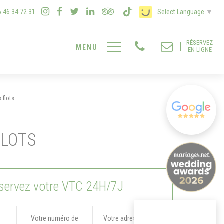
6 46 34 72 31
Select Language
▼
RÉSERVEZ
EN LIGNE
 flots
FLOTS
servez votre VTC 24H/7J