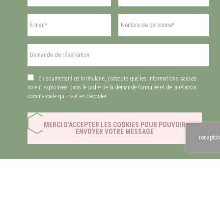
En soumettant ce formulaire, j'accepte que les informations saisies
soient exploitées dans le cadre de la demande formulée et de la relation
commerciale qui peut en découler.
MERCI D'ACCEPTER LES COOKIES POUR POUVOIR
ENVOYER VOTRE MESSAGE
recaptch
 des cookies