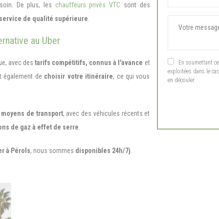
soin. De plus, les
chauffeurs privés VTC
sont des
service de qualité supérieure
.
ernative au Uber
ue, avec des
tarifs compétitifs,
connus à l'avance
et
En soumettant ce f
exploitées dans le ca
nt également de
choisir votre itinéraire
, ce qui vous
en découler.
 moyens de transport
, avec des véhicules récents et
ns de gaz à effet de serre
.
er à Pérols
, nous sommes
disponibles 24h/7j
.