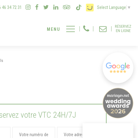
6 46 34 72 31
Select Language
▼
RÉSERVEZ
EN LIGNE
ls
servez votre VTC 24H/7J