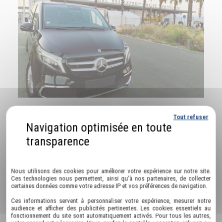
Tout refuser
Nos autres prestations à Castelnau-le-Lez :
Politique de confidentialité
alternative à Bolt Castelnau-le-Lez
Nous utilisons des cookies pour améliorer votre expérience sur notre site.
transfert gare Castelnau-le-Lez
Ces technologies nous permettent, ainsi qu'à nos partenaires, de collecter
certaines données comme votre adresse IP et vos préférences de navigation.
chauffeur pour anniversaire Castelnau-le-Lez
Ces informations servent à personnaliser votre expérience, mesurer notre
chauffeur pour EVJF Castelnau-le-Lez
audience et afficher des publicités pertinentes. Les cookies essentiels au
fonctionnement du site sont automatiquement activés. Pour tous les autres,