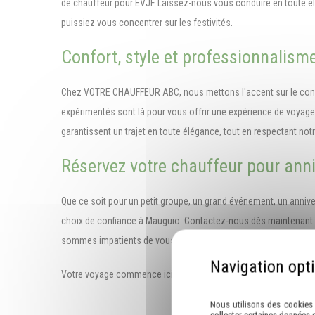
de chauffeur pour EVJF. Laissez-nous vous conduire en toute él
puissiez vous concentrer sur les festivités.
Confort, style et professionnalism
Chez VOTRE CHAUFFEUR ABC, nous mettons l'accent sur le confor
expérimentés sont là pour vous offrir une expérience de voyag
garantissent un trajet en toute élégance, tout en respectant no
Réservez votre chauffeur pour anni
Que ce soit pour un petit groupe, un grand événement, un anni
choix de confiance à Mauguio. Contactez-nous dès maintenant p
sommes impatients de vous offrir une expérience de voyage ex
Votre voyage commence ici avec VOTRE CHAUFFEUR ABC, votre p
Nous utilisons des cookies 
collecter certaines données 