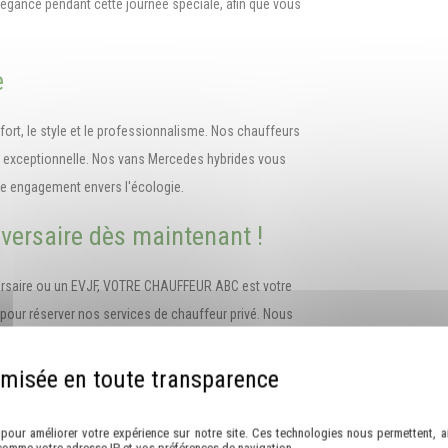
égance pendant cette journée spéciale, afin que vous
e
t, le style et le professionnalisme. Nos chauffeurs
e exceptionnelle. Nos vans Mercedes hybrides vous
tre engagement envers l'écologie.
versaire dès maintenant !
versaire ou un EVJF, VOTRE CHAUFFEUR ABC est votre
our réserver nos services de chauffeur privé. Nous
ceptionnelle, que vous ne manquerez pas d'apprécier.
artenaire chauffeur pour anniversaire à Mauguio.
Politique de confidentialité
pour améliorer votre expérience sur notre site. Ces technologies nous permettent, ai
comme votre adresse IP et vos préférences de navigation.