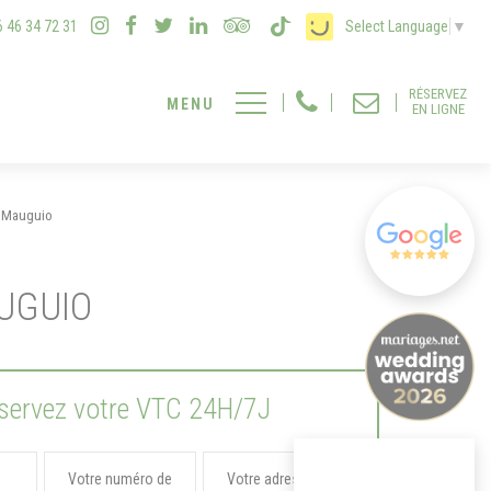
6 46 34 72 31
Select Language
▼
RÉSERVEZ
EN LIGNE
e Mauguio
UGUIO
servez votre VTC 24H/7J