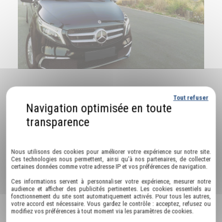
Tout refuser
Nos autres prestations à Aigues-Mortes :
wine tour avec chauffeur privé Aigues-Mortes
Politique de confidentialité
chauffeur vtc pour mise à disposition Aigues-Mortes
Nous utilisons des cookies pour améliorer votre expérience sur notre site.
Ces technologies nous permettent, ainsi qu'à nos partenaires, de collecter
chauffeur pour grand groupe Aigues-Mortes
certaines données comme votre adresse IP et vos préférences de navigation.
chauffeur pour EVJF Aigues-Mortes
Ces informations servent à personnaliser votre expérience, mesurer notre
audience et afficher des publicités pertinentes. Les cookies essentiels au
fonctionnement du site sont automatiquement activés. Pour tous les autres,
votre accord est nécessaire. Vous gardez le contrôle : acceptez, refusez ou
modifiez vos préférences à tout moment via les paramètres de cookies.
Nous proposons aussi transport sanitaire à :