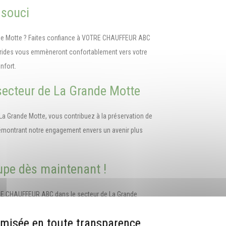
 souci
ande Motte ? Faites confiance à VOTRE CHAUFFEUR ABC
brides vous emmèneront confortablement vers votre
nfort.
 secteur de La Grande Motte
La Grande Motte, vous contribuez à la préservation de
émontrant notre engagement envers un avenir plus
upe dès maintenant !
TRE CHAUFFEUR ABC dans le secteur de La Grande
 pour groupe. Nous sommes impatients de vous offrir
vironnementale.